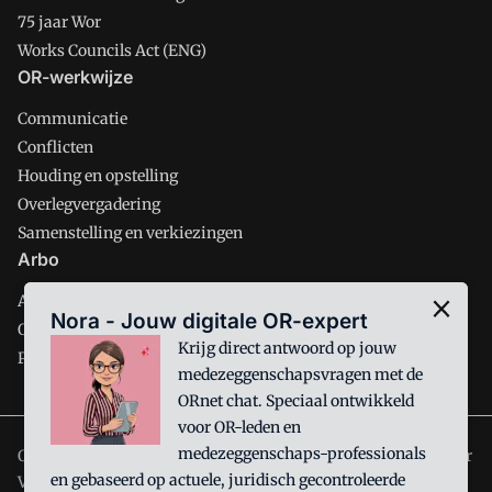
75 jaar Wor
Works Councils Act (ENG)
OR-werkwijze
Communicatie
Conflicten
Houding en opstelling
Overlegvergadering
Samenstelling en verkiezingen
Arbo
Arbobeleid
Nora - Jouw digitale OR-expert
Ondernemingsbeleid
Krijg direct antwoord op jouw
Personeelsbeleid
medezeggenschapsvragen met de
ORnet chat. Speciaal ontwikkeld
voor OR-leden en
medezeggenschaps-professionals
ORnet is onderdeel van VMN media. Lees in
ons manifest
waar
en gebaseerd op actuele, juridisch gecontroleerde
VMN media voor staat. Op gebruik van deze site zijn de