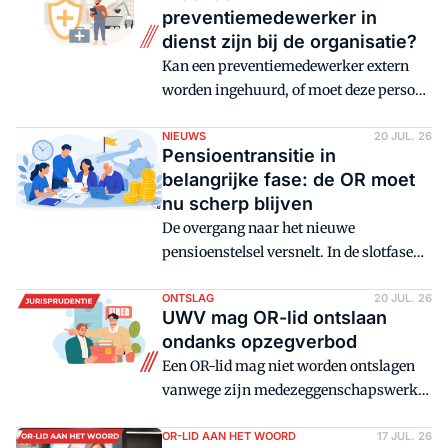
verstoord zijn. Meer invloed bouwt de
preventiemedewerker in
OR door de achterban strategisch te
dienst zijn bij de organisatie?
betrekken en lastige discussies niet uit
Kan een preventiemedewerker extern
de weg te gaan. Dat vraagt om een
worden ingehuurd, of moet deze persoon
structurele aanpak.
in dienst zijn van de organisatie? In
Vraag & Antwoord beantwoorden
NIEUWS
20 JUL. 26
Pensioentransitie in
experts wekelijks een vraag over
belangrijke fase: de OR moet
medezeggenschap.
nu scherp blijven
De overgang naar het nieuwe
pensioenstelsel versnelt. In de slotfase
richting 2028 moeten nog veel
pensioenregelingen tijdig en zorgvuldig
ONTSLAG
20 JUL. 26
UWV mag OR-lid ontslaan
worden aangepast. Ook voor
ondanks opzegverbod
ondernemingsraden is het daarom
Een OR-lid mag niet worden ontslagen
belangrijk om alert te blijven.
vanwege zijn medezeggenschapswerk.
Maar die bescherming is niet absoluut,
zo bevestigt het hof Den Haag in een
OR-LID AAN HET WOORD
17 JUL. 26