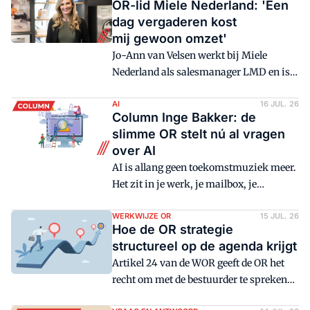
OR-lid Miele Nederland: 'Een
recente uitspraak.
dag vergaderen kost
mij gewoon omzet'
Jo-Ann van Velsen werkt bij Miele
Nederland als salesmanager LMD en is
sinds oktober vorig jaar lid van de OR.
Na een intense reorganisatieperiode is
AI
16 JUL. 26
Column Inge Bakker: de
de rust teruggekeerd. "We kijken nog wel
slimme OR stelt nú al vragen
naar de impact die de reorganisatie heeft
over AI
gehad."
AI is allang geen toekomstmuziek meer.
Het zit in je werk, je mailbox, je
documenten - en zelfs in je besluiten.
Handig? Absoluut. Maar het zorgt ook
WERKWIJZE OR
15 JUL. 26
Hoe de OR strategie
voor een interessante vraag aan de
structureel op de agenda krijgt
overlegtafel: wat betekent dit voor de
Artikel 24 van de WOR geeft de OR het
organisatie en de OR?
recht om met de bestuurder te spreken
over de algemene gang van zaken