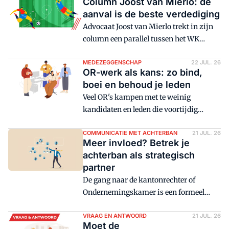
Column Joost van Mierlo: de
aanval is de beste verdediging
Advocaat Joost van Mierlo trekt in zijn
column een parallel tussen het WK
voetbal en medezeggenschap:
aanvallend spelen leidt volgens hem (in
MEDEZEGGENSCHAP
22 JUL. 26
OR-werk als kans: zo bind,
beide gevallen) tot een beter resultaat
boei en behoud je leden
dan terugtrekken op de eigen helft en
Veel OR's kampen met te weinig
hopen het te winnen op penalty's.
kandidaten en leden die voortijdig
afhaken. Werkdruk en de combinatie
van OR-werk met het eigen werk spelen
COMMUNICATIE MET ACHTERBAN
21 JUL. 26
Meer invloed? Betrek je
daarbij vaak een rol. Met binden, boeien
achterban als strategisch
en behouden is daar veel aan te doen.
partner
Hoe geeft de OR deze drie B's handen en
De gang naar de kantonrechter of
voeten?
Ondernemingskamer is een formeel
machtsmiddel, maar vaak pas aan de
orde als de verhoudingen al ernstig
VRAAG EN ANTWOORD
21 JUL. 26
Moet de