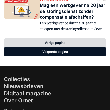
(AGvZ). Vaak kijkt dit overleg slechts een
VRAAG EN ANTWOORD
14 JUL. 26
Mag een werkgever na 20 jaar
half jaar vooruit, terwijl strategie een
de storingsdienst zonder
langere horizon vraagt. Hoe geeft de OR
compensatie afschaffen?
strategie structureel een plek aan tafel?
Een werkgever besluit na 20 jaar te
stoppen met de storingsdienst en deze
werkzaamheden uit te besteden. Mag
dat zonder afbouwregeling of
Vorige pagina
looncompensatie voor de betrokken
Volgende pagina
medewerkers? In de rubriek Vraag &
Antwoord beantwoorden experts
wekelijks een vraag over
medezeggenschap.
Collecties
Nieuwsbrieven
Digitaal magazine
Over Ornet