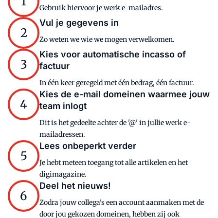
1
Gebruik hiervoor je werk e-mailadres.
Vul je gegevens in
2
Zo weten we wie we mogen verwelkomen.
Kies voor automatische incasso of
3
factuur
In één keer geregeld met één bedrag, één factuur.
Kies de e-mail domeinen waarmee jouw
4
team inlogt
Dit is het gedeelte achter de '@' in jullie werk e-
mailadressen.
Lees onbeperkt verder
5
Je hebt meteen toegang tot alle artikelen en het
digimagazine.
Deel het nieuws!
6
Zodra jouw collega's een account aanmaken met de
door jou gekozen domeinen, hebben zij ook