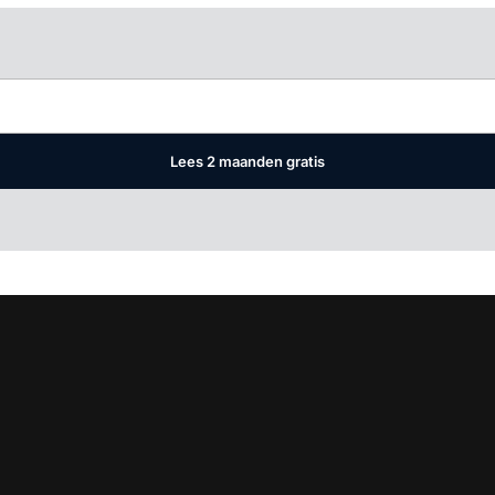
Log in
om dit artikel te lezen.
Lees 2 maanden gratis