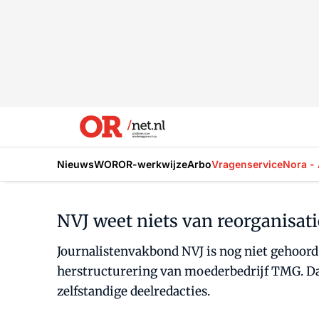
Nieuws
WOR
OR-werkwijze
Arbo
Vragenservice
Nora - 
NVJ weet niets van reorganisa
Journalistenvakbond NVJ is nog niet gehoord 
herstructurering van moederbedrijf TMG. Dat
zelfstandige deelredacties.