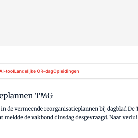
AI-tool
Landelijke OR-dag
Opleidingen
tieplannen TMG
in de vermeende reorganisatieplannen bij dagblad De T
 meldde de vakbond dinsdag desgevraagd. Naar verluid