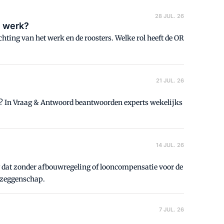
28 JUL. 26
n werk?
ting van het werk en de roosters. Welke rol heeft de OR
21 JUL. 26
e? In Vraag & Antwoord beantwoorden experts wekelijks
14 JUL. 26
ezeggenschap.
7 JUL. 26