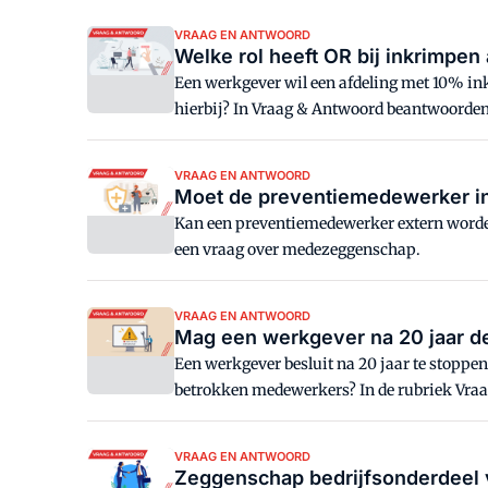
VRAAG EN ANTWOORD
Welke rol heeft OR bij inkrimpen
Een werkgever wil een afdeling met 10% ink
hierbij? In Vraag & Antwoord beantwoorden
VRAAG EN ANTWOORD
Moet de preventiemedewerker in d
Kan een preventiemedewerker extern worden
een vraag over medezeggenschap.
VRAAG EN ANTWOORD
Mag een werkgever na 20 jaar de
Een werkgever besluit na 20 jaar te stoppen met de storingsdienst en deze werkzaamheden uit te besteden. Mag dat zonder afbouwregeling of looncompensatie voor de
betrokken medewerkers? In de rubriek Vra
VRAAG EN ANTWOORD
Zeggenschap bedrijfsonderdeel v