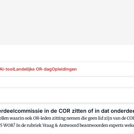
AI-tool
Landelijke OR-dag
Opleidingen
deelcommissie in de COR zitten of in dat onderde
len waarin ook OR-leden zitting nemen die geen lid zijn van de COR
l 15 WOR? In de rubriek Vraag & Antwoord beantwoorden experts wek