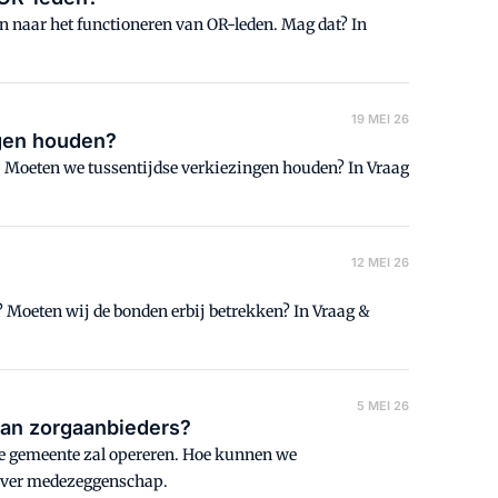
en naar het functioneren van OR-leden. Mag dat? In
19 MEI 26
ngen houden?
op. Moeten we tussentijdse verkiezingen houden? In Vraag
12 MEI 26
? Moeten wij de bonden erbij betrekken? In Vraag &
5 MEI 26
van zorgaanbieders?
 de gemeente zal opereren. Hoe kunnen we
 over medezeggenschap.