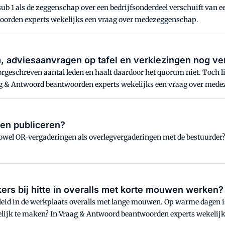
sub 1 als de zeggenschap over een bedrijfsonderdeel verschuift van e
orden experts wekelijks een vraag over medezeggenschap.
 adviesaanvragen op tafel en verkiezingen nog ve
oorgeschreven aantal leden en haalt daardoor het quorum niet. Toch 
g & Antwoord beantwoorden experts wekelijks een vraag over med
en publiceren?
 zowel OR‑vergaderingen als overlegvergaderingen met de bestuurde
s bij hitte in overalls met korte mouwen werken?
leid in de werkplaats overalls met lange mouwen. Op warme dagen i
lijk te maken? In Vraag & Antwoord beantwoorden experts wekelij