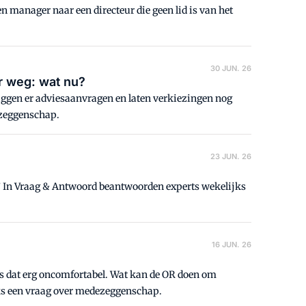
en manager naar een directeur die geen lid is van het
30 JUN. 26
r weg: wat nu?
liggen er adviesaanvragen en laten verkiezingen nog
ezeggenschap.
23 JUN. 26
r? In Vraag & Antwoord beantwoorden experts wekelijks
16 JUN. 26
s dat erg oncomfortabel. Wat kan de OR doen om
ks een vraag over medezeggenschap.