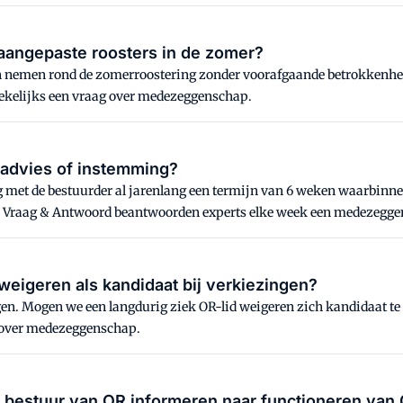
aangepaste roosters in de zomer?
 nemen rond de zomerroostering zonder voorafgaande betrokkenheid 
kelijks een vraag over medezeggenschap.
r advies of instemming?
 met de bestuurder al jarenlang een termijn van 6 weken waarbinn
n Vraag & Antwoord beantwoorden experts elke week een medezegg
weigeren als kandidaat bij verkiezingen?
en. Mogen we een langdurig ziek OR-lid weigeren zich kandidaat te 
 over medezeggenschap.
s bestuur van OR informeren naar functioneren van