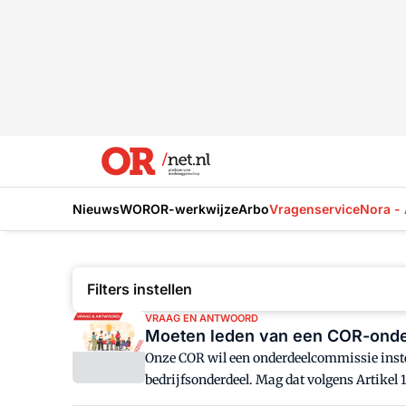
Nieuws
WOR
OR-werkwijze
Arbo
Vragenservice
Nora - 
Filters instellen
VRAAG EN ANTWOORD
Moeten leden van een COR-onder
Onze COR wil een onderdeelcommissie instel
bedrijfsonderdeel. Mag dat volgens Artike