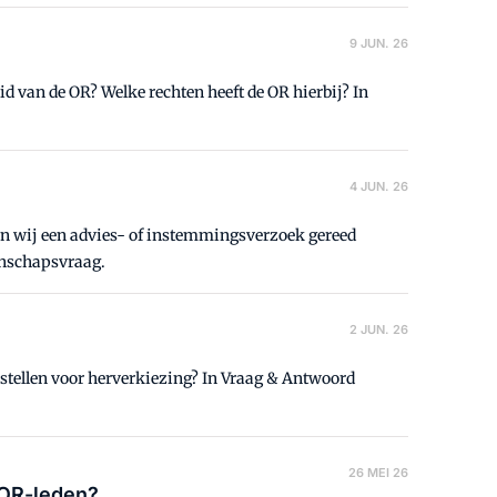
9 JUN. 26
van de OR? Welke rechten heeft de OR hierbij? In
4 JUN. 26
en wij een advies- of instemmingsverzoek gereed
enschapsvraag.
2 JUN. 26
stellen voor herverkiezing? In Vraag & Antwoord
26 MEI 26
 OR-leden?