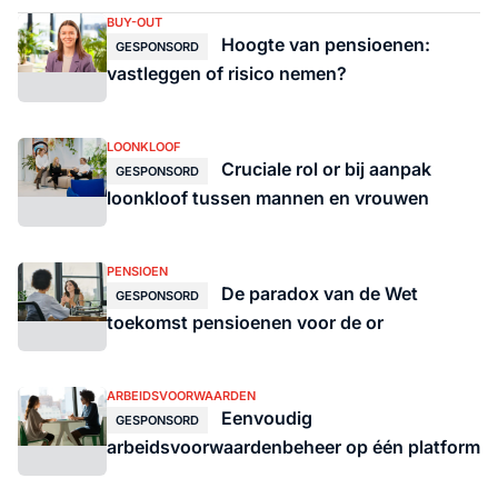
BUY-OUT
Hoogte van pensioenen:
GESPONSORD
vastleggen of risico nemen?
LOONKLOOF
Cruciale rol or bij aanpak
GESPONSORD
loonkloof tussen mannen en vrouwen
PENSIOEN
De paradox van de Wet
GESPONSORD
toekomst pensioenen voor de or
ARBEIDSVOORWAARDEN
Eenvoudig
GESPONSORD
arbeidsvoorwaardenbeheer op één platform