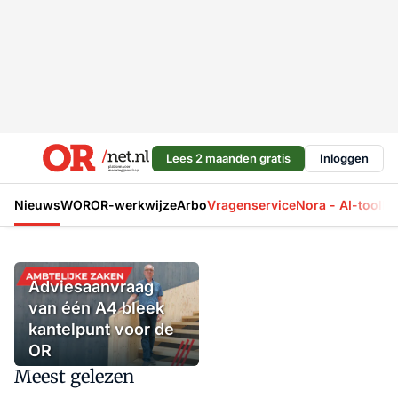
Lees 2 maanden gratis
Inloggen
Nieuws
WOR
OR-werkwijze
Arbo
Vragenservice
Nora - AI-tool
La
Adviesaanvraag
van één A4 bleek
kantelpunt voor de
OR
Meest gelezen