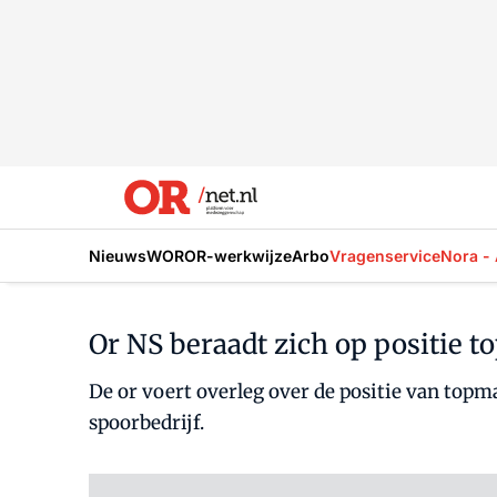
Nieuws
WOR
OR-werkwijze
Arbo
Vragenservice
Nora - 
Or NS beraadt zich op positie 
De or voert overleg over de positie van top
spoorbedrijf.