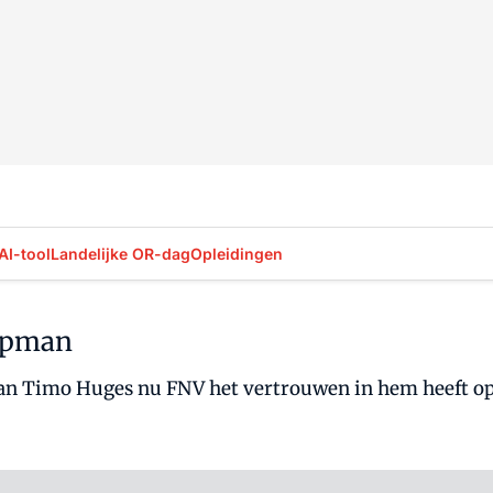
AI-tool
Landelijke OR-dag
Opleidingen
topman
man Timo Huges nu FNV het vertrouwen in hem heeft opg