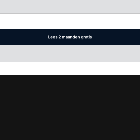
Log in
om dit artikel te lezen.
Lees 2 maanden gratis