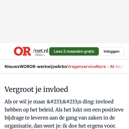
Lees 2 maanden gratis
Inloggen
Nieuws
WOR
OR-werkwijze
Arbo
Vragenservice
Nora - AI-tool
La
Vergroot je invloed
Als or wil je maar &#233;&#233;n ding: invloed
hebben op het beleid. Als het lukt om een positieve
bijdrage te leveren aan de gang van zaken in de
organisatie, dan weet je: ik doe het ergens voor.