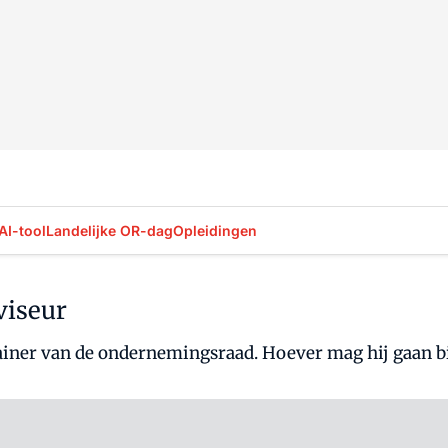
AI-tool
Landelijke OR-dag
Opleidingen
viseur
 trainer van de ondernemingsraad. Hoever mag hij gaan 
Log in
om dit artikel te lezen.