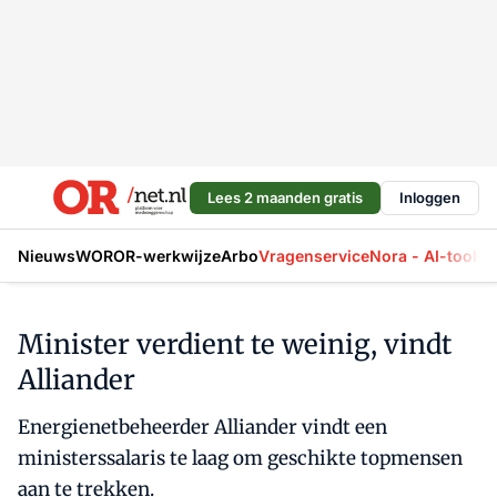
Lees 2 maanden gratis
Inloggen
Nieuws
WOR
OR-werkwijze
Arbo
Vragenservice
Nora - AI-tool
La
Minister verdient te weinig, vindt
Alliander
Energienetbeheerder Alliander vindt een
ministerssalaris te laag om geschikte topmensen
aan te trekken.