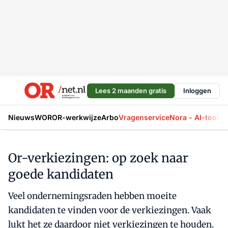
Lees 2 maanden gratis
Inloggen
Nieuws
WOR
OR-werkwijze
Arbo
Vragenservice
Nora - AI-tool
La
Or-verkiezingen: op zoek naar
goede kandidaten
Veel ondernemingsraden hebben moeite
kandidaten te vinden voor de verkiezingen. Vaak
lukt het ze daardoor niet verkiezingen te houden.