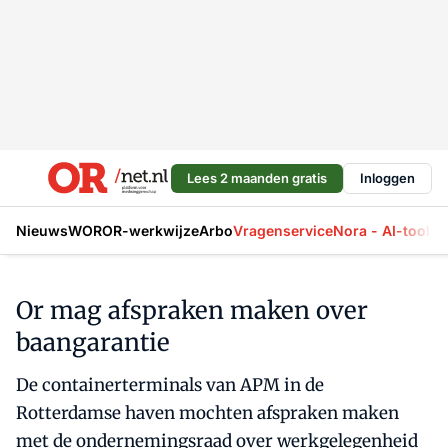
Lees 2 maanden gratis
Inloggen
Nieuws
WOR
OR-werkwijze
Arbo
Vragenservice
Nora - AI-tool
La
Or mag afspraken maken over
baangarantie
De containerterminals van APM in de
Rotterdamse haven mochten afspraken maken
met de ondernemingsraad over werkgelegenheid