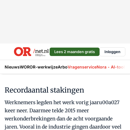
Lees 2 maanden gratis
Inloggen
Nieuws
WOR
OR-werkwijze
Arbo
Vragenservice
Nora - AI-tool
La
Recordaantal stakingen
Werknemers legden het werk vorig jaaru00a027
keer neer. Daarmee telde 2015 meer
werkonderbrekingen dan de acht voorgaande
jaren. Vooral in de industrie gingen daardoor veel