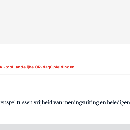
AI-tool
Landelijke OR-dag
Opleidingen
htenspel tussen vrijheid van meningsuiting en beledi