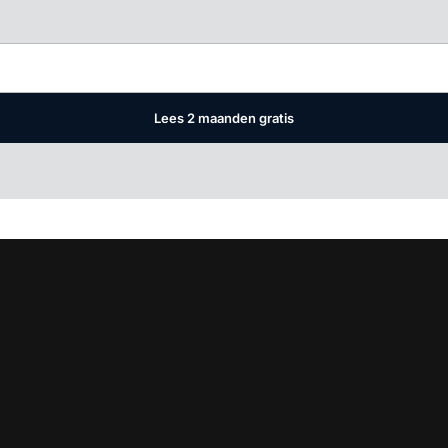
Log in
om dit artikel te lezen.
Lees 2 maanden gratis