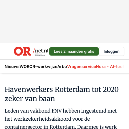
Lees 2 maanden gratis
Inloggen
Nieuws
WOR
OR-werkwijze
Arbo
Vragenservice
Nora - AI-tool
La
Havenwerkers Rotterdam tot 2020
zeker van baan
Leden van vakbond FNV hebben ingestemd met
het werkzekerheidsakkoord voor de
containersector in Rotterdam. Daarmee is werk