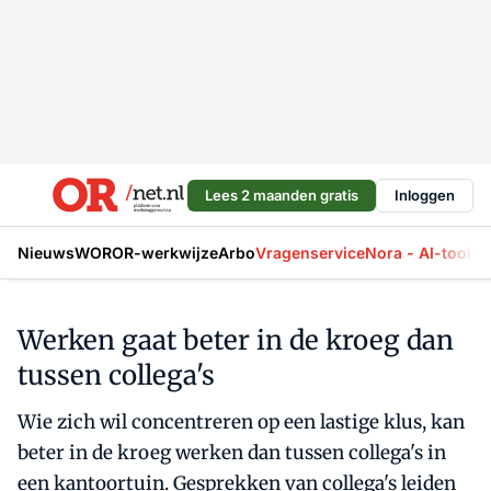
Lees 2 maanden gratis
Inloggen
Nieuws
WOR
OR-werkwijze
Arbo
Vragenservice
Nora - AI-tool
La
Werken gaat beter in de kroeg dan
tussen collega's
Wie zich wil concentreren op een lastige klus, kan
beter in de kroeg werken dan tussen collega's in
een kantoortuin. Gesprekken van collega's leiden