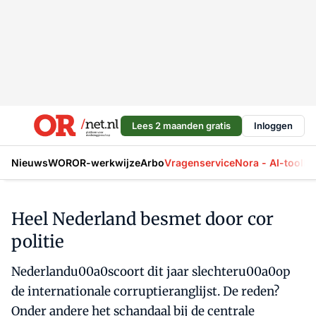
Lees 2 maanden gratis
Inloggen
Nieuws
WOR
OR-werkwijze
Arbo
Vragenservice
Nora - AI-tool
La
Heel Nederland besmet door cor
politie
Nederlandu00a0scoort dit jaar slechteru00a0op
de internationale corruptieranglijst. De reden?
Onder andere het schandaal bij de centrale