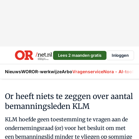
Lees 2 maanden gratis
Inloggen
Nieuws
WOR
OR-werkwijze
Arbo
Vragenservice
Nora - AI-tool
La
Or heeft niets te zeggen over aantal
bemanningsleden KLM
KLM hoefde geen toestemming te vragen aan de
ondernemingsraad (or) voor het besluit om met
een bemanningslid minder te vliegen op sommige