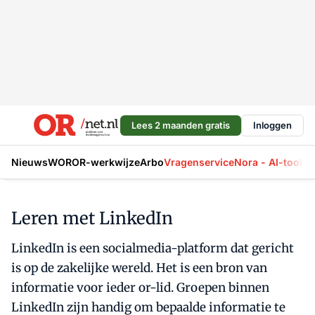
Lees 2 maanden gratis
Inloggen
Nieuws
WOR
OR-werkwijze
Arbo
Vragenservice
Nora - AI-tool
La
Leren met LinkedIn
LinkedIn is een socialmedia-platform dat gericht
is op de zakelijke wereld. Het is een bron van
informatie voor ieder or-lid. Groepen binnen
LinkedIn zijn handig om bepaalde informatie te