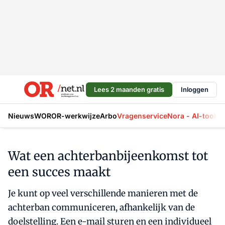
Lees 2 maanden gratis
Inloggen
Nieuws
WOR
OR-werkwijze
Arbo
Vragenservice
Nora - AI-tool
La
Wat een achterbanbijeenkomst tot
een succes maakt
Je kunt op veel verschillende manieren met de
achterban communiceren, afhankelijk van de
doelstelling. Een e-mail sturen en een individueel