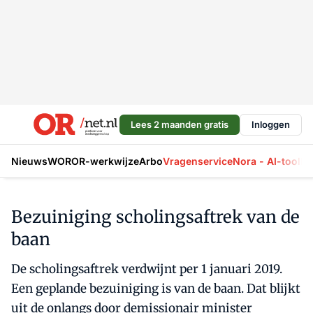
Lees 2 maanden gratis
Inloggen
Nieuws
WOR
OR-werkwijze
Arbo
Vragenservice
Nora - AI-tool
La
Bezuiniging scholingsaftrek van de
baan
De scholingsaftrek verdwijnt per 1 januari 2019.
Een geplande bezuiniging is van de baan. Dat blijkt
uit de onlangs door demissionair minister