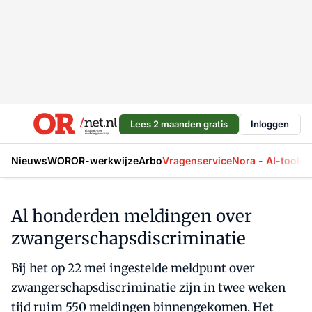
Lees 2 maanden gratis
Inloggen
Nieuws
WOR
OR-werkwijze
Arbo
Vragenservice
Nora - AI-tool
La
Al honderden meldingen over
zwangerschapsdiscriminatie
Bij het op 22 mei ingestelde meldpunt over
zwangerschapsdiscriminatie zijn in twee weken
tijd ruim 550 meldingen binnengekomen. Het