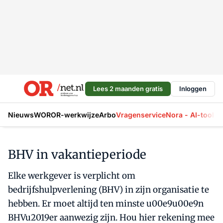
Lees 2 maanden gratis
Inloggen
Nieuws
WOR
OR-werkwijze
Arbo
Vragenservice
Nora - AI-tool
La
BHV in vakantieperiode
Elke werkgever is verplicht om
bedrijfshulpverlening (BHV) in zijn organisatie te
hebben. Er moet altijd ten minste u00e9u00e9n
BHVu2019er aanwezig zijn. Hou hier rekening mee