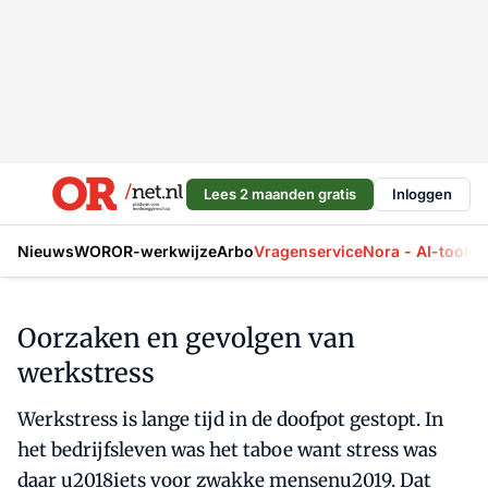
Lees 2 maanden gratis
Inloggen
Nieuws
WOR
OR-werkwijze
Arbo
Vragenservice
Nora - AI-tool
La
Oorzaken en gevolgen van
werkstress
Werkstress is lange tijd in de doofpot gestopt. In
het bedrijfsleven was het taboe want stress was
daar u2018iets voor zwakke mensenu2019. Dat