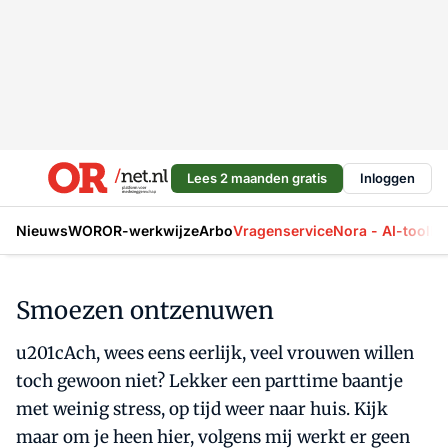
Lees 2 maanden gratis
Inloggen
Nieuws
WOR
OR-werkwijze
Arbo
Vragenservice
Nora - AI-tool
La
Smoezen ontzenuwen
u201cAch, wees eens eerlijk, veel vrouwen willen
toch gewoon niet? Lekker een parttime baantje
met weinig stress, op tijd weer naar huis. Kijk
maar om je heen hier, volgens mij werkt er geen