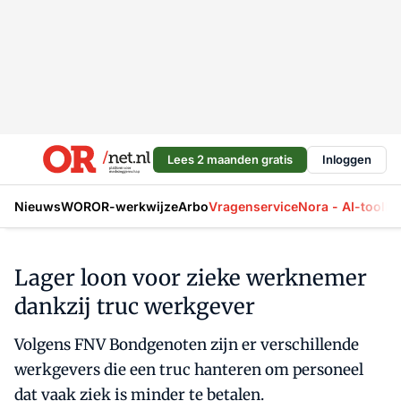
Lees 2 maanden gratis
Inloggen
Nieuws
WOR
OR-werkwijze
Arbo
Vragenservice
Nora - AI-tool
La
Lager loon voor zieke werknemer
dankzij truc werkgever
Volgens FNV Bondgenoten zijn er verschillende
werkgevers die een truc hanteren om personeel
dat vaak ziek is minder te betalen.