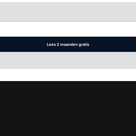
Log in
om dit artikel te lezen.
Lees 2 maanden gratis