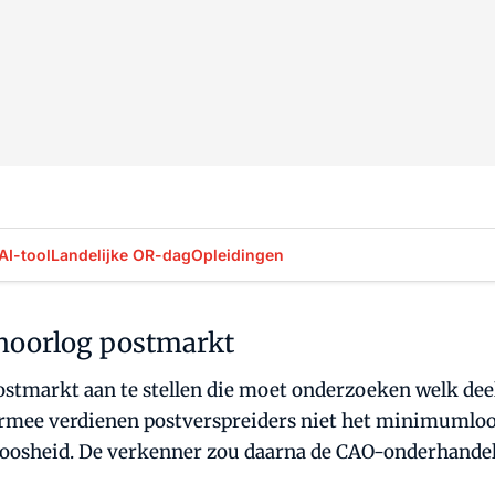
AI-tool
Landelijke OR-dag
Opleidingen
noorlog postmarkt
stmarkt aan te stellen die moet onderzoeken welk deel
ermee verdienen postverspreiders niet het minimumlo
kloosheid. De verkenner zou daarna de CAO-onderhande