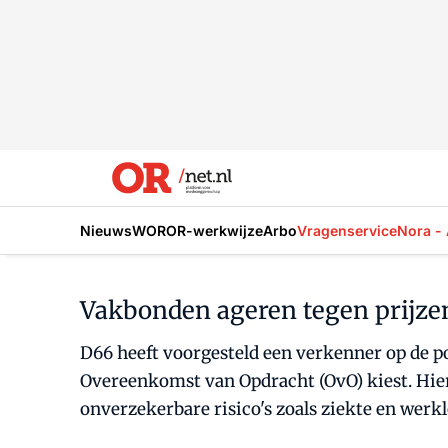
Nieuws
WOR
OR-werkwijze
Arbo
Vragenservice
Nora - 
Vakbonden ageren tegen prijze
D66 heeft voorgesteld een verkenner op de po
Overeenkomst van Opdracht (OvO) kiest. Hi
onverzekerbare risico's zoals ziekte en wer