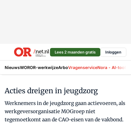
Lees 2 maanden gratis
Inloggen
Nieuws
WOR
OR-werkwijze
Arbo
Vragenservice
Nora - AI-tool
La
Acties dreigen in jeugdzorg
Werknemers in de jeugdzorg gaan actievoeren, als
werkgeversorganisatie MOGroep niet
tegemoetkomt aan de CAO-eisen van de vakbond.