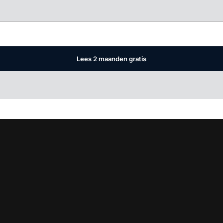
Log in
om dit artikel te lezen.
Lees 2 maanden gratis