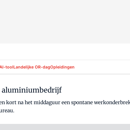
AI-tool
Landelijke OR-dag
Opleidingen
 aluminiumbedrijf
eren kort na het middaguur een spontane werkonderbre
ureau.