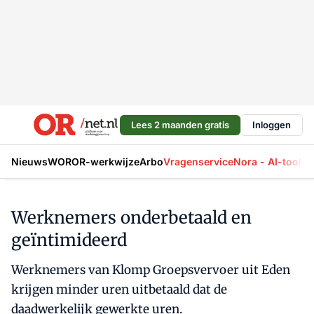
Lees 2 maanden gratis
Inloggen
Nieuws
WOR
OR-werkwijze
Arbo
Vragenservice
Nora - AI-tool
La
Werknemers onderbetaald en
geïntimideerd
Werknemers van Klomp Groepsvervoer uit Eden
krijgen minder uren uitbetaald dat de
daadwerkelijk gewerkte uren.