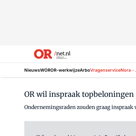
Nieuws
WOR
OR-werkwijze
Arbo
Vragenservice
Nora - 
OR wil inspraak topbeloningen
Ondernemingsraden zouden graag inspraak w