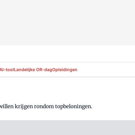
AI-tool
Landelijke OR-dag
Opleidingen
illen krijgen rondom topbeloningen.
Log in
om dit artikel te lezen.