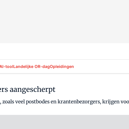
AI-tool
Landelijke OR-dag
Opleidingen
rs aangescherpt
zoals veel postbodes en krantenbezorgers, krijgen vo
Log in
om dit artikel te lezen.