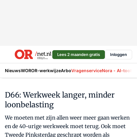
Lees 2 maanden gratis
Inloggen
Nieuws
WOR
OR-werkwijze
Arbo
Vragenservice
Nora - AI-tool
La
D66: Werkweek langer, minder
loonbelasting
We moeten met zijn allen weer meer gaan werken
en de 40-urige werkweek moet terug. Ook moet
Tweede Pinksterdag geschrapt worden als