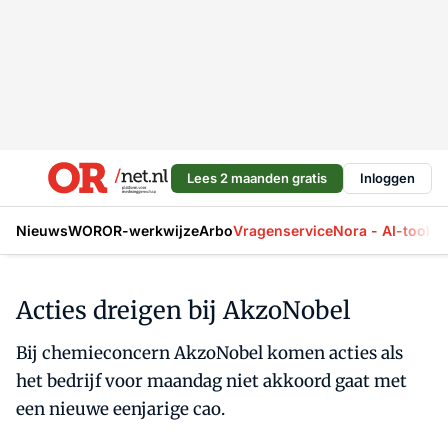
Lees 2 maanden gratis
Inloggen
Nieuws
WOR
OR-werkwijze
Arbo
Vragenservice
Nora - AI-tool
La
Acties dreigen bij AkzoNobel
Bij chemieconcern AkzoNobel komen acties als
het bedrijf voor maandag niet akkoord gaat met
een nieuwe eenjarige cao.