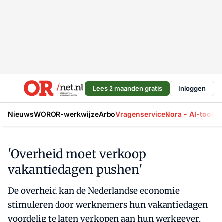
Lees 2 maanden gratis
Inloggen
Nieuws
WOR
OR-werkwijze
Arbo
Vragenservice
Nora - AI-tool
La
'Overheid moet verkoop
vakantiedagen pushen'
De overheid kan de Nederlandse economie
stimuleren door werknemers hun vakantiedagen
voordelig te laten verkopen aan hun werkgever.