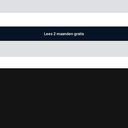
Log in
om dit artikel te lezen.
Lees 2 maanden gratis