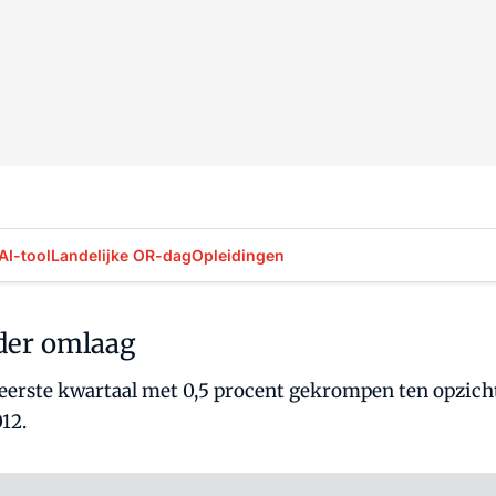
AI-tool
Landelijke OR-dag
Opleidingen
der omlaag
 eerste kwartaal met 0,5 procent gekrompen ten opzich
12.