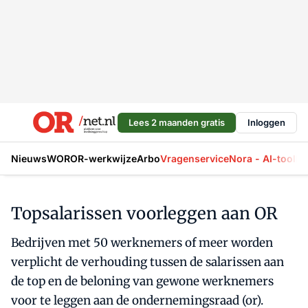
Lees 2 maanden gratis
Inloggen
Nieuws
WOR
OR-werkwijze
Arbo
Vragenservice
Nora - AI-tool
La
Topsalarissen voorleggen aan OR
Bedrijven met 50 werknemers of meer worden
verplicht de verhouding tussen de salarissen aan
de top en de beloning van gewone werknemers
voor te leggen aan de ondernemingsraad (or).