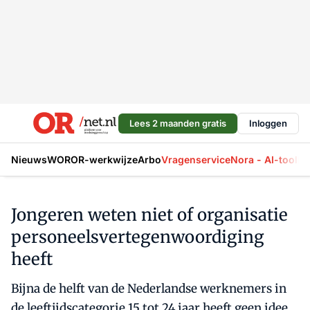
Lees 2 maanden gratis
Inloggen
Nieuws
WOR
OR-werkwijze
Arbo
Vragenservice
Nora - AI-tool
La
Jongeren weten niet of organisatie
personeelsvertegenwoordiging
heeft
Bijna de helft van de Nederlandse werknemers in
de leeftijdscategorie 15 tot 24 jaar heeft geen idee