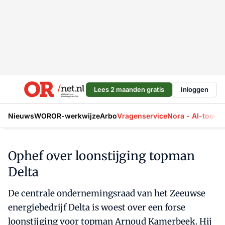
Lees 2 maanden gratis
Inloggen
Nieuws
WOR
OR-werkwijze
Arbo
Vragenservice
Nora - AI-tool
La
Ophef over loonstijging topman
Delta
De centrale ondernemingsraad van het Zeeuwse
energiebedrijf Delta is woest over een forse
loonstijging voor topman Arnoud Kamerbeek. Hij