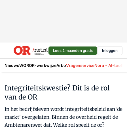
Lees 2 maanden gratis
Inloggen
Nieuws
WOR
OR-werkwijze
Arbo
Vragenservice
Nora - AI-tool
La
Integriteitskwestie? Dit is de rol
van de OR
In het bedrijfsleven wordt integriteitsbeleid aan 'de
markt' overgelaten. Binnen de overheid regelt de
Ambtenarenwet dat. Welke rol speelt de or?