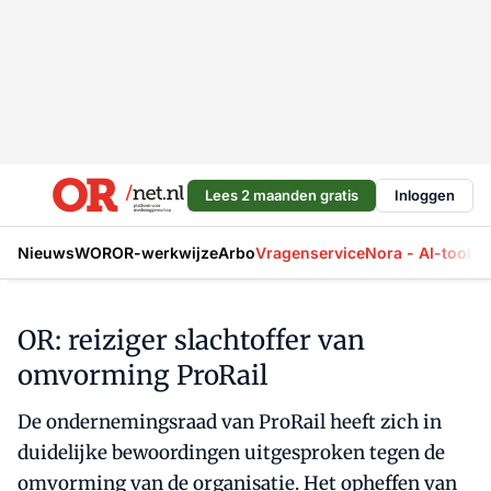
Lees 2 maanden gratis
Inloggen
Nieuws
WOR
OR-werkwijze
Arbo
Vragenservice
Nora - AI-tool
La
OR: reiziger slachtoffer van
omvorming ProRail
De ondernemingsraad van ProRail heeft zich in
duidelijke bewoordingen uitgesproken tegen de
omvorming van de organisatie. Het opheffen van