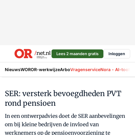
Lees 2 maanden gratis
Inloggen
Nieuws
WOR
OR-werkwijze
Arbo
Vragenservice
Nora - AI-tool
La
SER: versterk bevoegdheden PVT
rond pensioen
In een ontwerpadvies doet de SER aanbevelingen
om bij kleine bedrijven de invloed van
werknemers op de pensioenvoorziening te