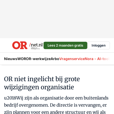
Lees 2 maanden gratis
Inloggen
Nieuws
WOR
OR-werkwijze
Arbo
Vragenservice
Nora - AI-tool
La
OR niet ingelicht bij grote
wijzigingen organisatie
u2018Wij zijn als organisatie door een buitenlands
bedrijf overgenomen. De directie is vervangen, er
zijn plannen voor een andere structuur en wij als