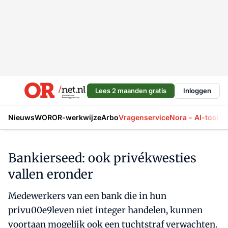
Lees 2 maanden gratis
Inloggen
Nieuws
WOR
OR-werkwijze
Arbo
Vragenservice
Nora - AI-tool
La
Bankierseed: ook privékwesties
vallen eronder
Medewerkers van een bank die in hun
privu00e9leven niet integer handelen, kunnen
voortaan mogelijk ook een tuchtstraf verwachten.