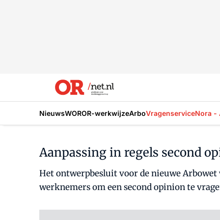
Nieuws
WOR
OR-werkwijze
Arbo
Vragenservice
Nora - 
Aanpassing in regels second opi
Het ontwerpbesluit voor de nieuwe Arbowet w
werknemers om een second opinion te vragen 