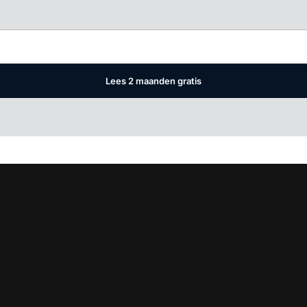
Log in
om dit artikel te lezen.
Lees 2 maanden gratis