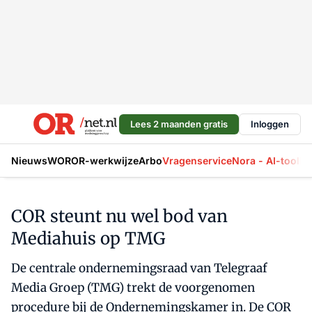
Lees 2 maanden gratis
Inloggen
Nieuws
WOR
OR-werkwijze
Arbo
Vragenservice
Nora - AI-tool
La
COR steunt nu wel bod van
Mediahuis op TMG
De centrale ondernemingsraad van Telegraaf
Media Groep (TMG) trekt de voorgenomen
procedure bij de Ondernemingskamer in. De COR