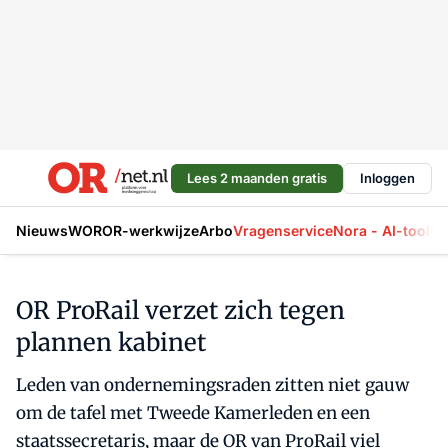
Lees 2 maanden gratis
Inloggen
Nieuws
WOR
OR-werkwijze
Arbo
Vragenservice
Nora - AI-tool
La
OR ProRail verzet zich tegen
plannen kabinet
Leden van ondernemingsraden zitten niet gauw
om de tafel met Tweede Kamerleden en een
staatssecretaris, maar de OR van ProRail viel