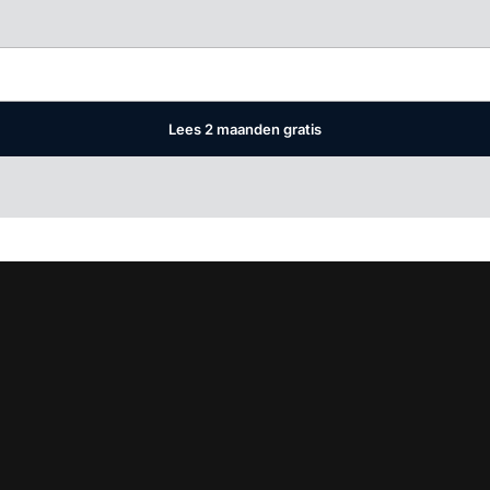
Log in
om dit artikel te lezen.
Lees 2 maanden gratis