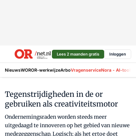
Lees 2 maanden gratis
Inloggen
Nieuws
WOR
OR-werkwijze
Arbo
Vragenservice
Nora - AI-tool
La
Tegenstrijdigheden in de or
gebruiken als creativiteitsmotor
Ondernemingsraden worden steeds meer
uitgedaagd te innoveren op het gebied van nieuwe
medezeggenschap. Logisch: als het ertoe doet