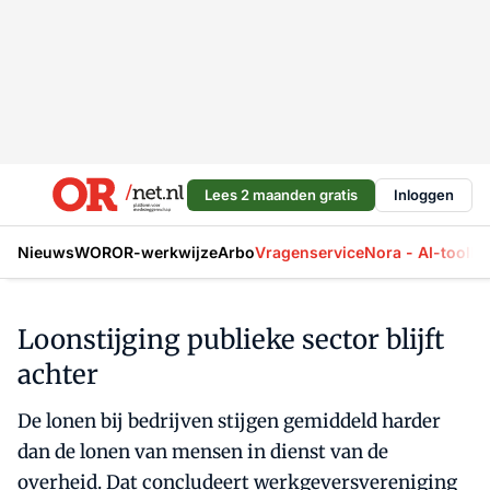
Lees 2 maanden gratis
Inloggen
Nieuws
WOR
OR-werkwijze
Arbo
Vragenservice
Nora - AI-tool
La
Loonstijging publieke sector blijft
achter
De lonen bij bedrijven stijgen gemiddeld harder
dan de lonen van mensen in dienst van de
overheid. Dat concludeert werkgeversvereniging