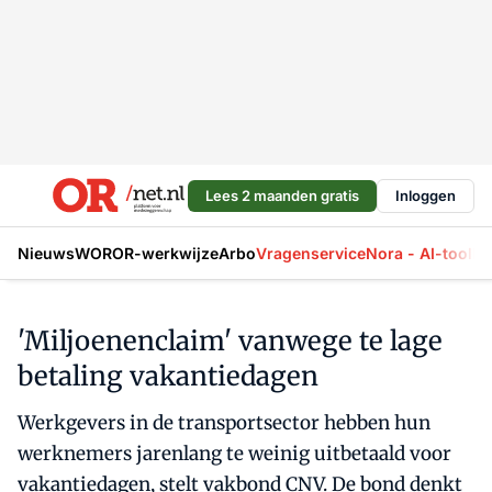
Lees 2 maanden gratis
Inloggen
Nieuws
WOR
OR-werkwijze
Arbo
Vragenservice
Nora - AI-tool
La
'Miljoenenclaim' vanwege te lage
betaling vakantiedagen
Werkgevers in de transportsector hebben hun
werknemers jarenlang te weinig uitbetaald voor
vakantiedagen, stelt vakbond CNV. De bond denkt